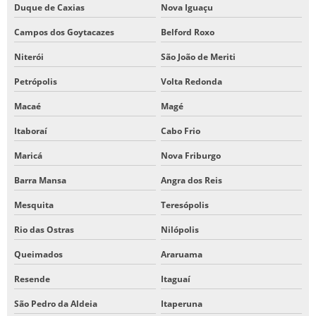
Duque de Caxias
Nova Iguaçu
Campos dos Goytacazes
Belford Roxo
Niterói
São João de Meriti
Petrópolis
Volta Redonda
Macaé
Magé
Itaboraí
Cabo Frio
Maricá
Nova Friburgo
Barra Mansa
Angra dos Reis
Mesquita
Teresópolis
Rio das Ostras
Nilópolis
Queimados
Araruama
Resende
Itaguaí
São Pedro da Aldeia
Itaperuna