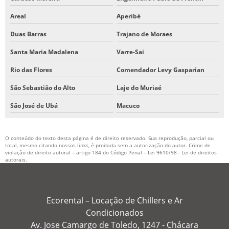
Areal
Aperibé
Duas Barras
Trajano de Moraes
Santa Maria Madalena
Varre-Sai
Rio das Flores
Comendador Levy Gasparian
São Sebastião do Alto
Laje do Muriaé
São José de Ubá
Macuco
O conteúdo do texto desta página é de direito reservado. Sua reprodução, parcial ou
total, mesmo citando nossos links, é proibida sem a autorização do autor. Crime de
violação de direito autoral – artigo 184 do Código Penal –
Lei 9610/98 - Lei de direitos
autorais
.
Ecorental – Locação de Chillers e Ar
Condicionados
Av. Jose Camargo de Toledo, 1247 - Chácara