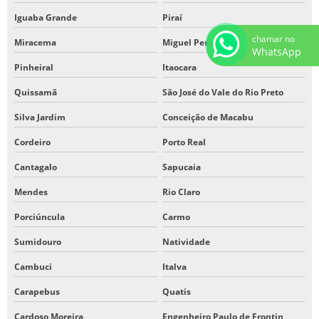
Iguaba Grande
Piraí
chamar no
Miracema
Miguel Pereira
WhatsApp
Pinheiral
Itaocara
Quissamã
São José do Vale do Rio Preto
Silva Jardim
Conceição de Macabu
Cordeiro
Porto Real
Cantagalo
Sapucaia
Mendes
Rio Claro
Porciúncula
Carmo
Sumidouro
Natividade
Cambuci
Italva
Carapebus
Quatis
Cardoso Moreira
Engenheiro Paulo de Frontin