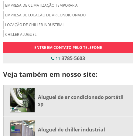
EMPRESA DE CLIMATIZAÇÃO TEMPORARIA
EMPRESA DE LOCAÇÃO DE AR CONDICIONADO
LOCAÇÃO DE CHILLER INDUSTRIAL
CHILLER ALUGUEL
CHILLER PARA ALUGAR
ENTRE EM CONTATO PELO TELEFONE
ALUGAR CHILLER
3785-5603
11
ALUGUEL DE CHILLER
Veja também em nosso site:
ALUGUEL DE CHILLER INDUSTRIAL
ALUGUEL DE CHILLER SP
EMPRESA LOCADORA DE CHILLER
Aluguel de ar condicionado portátil
LOCADORA DE CHILLER EM SÃO PAULO
sp
LOCADORA DE CHILLER SP
PREÇO DE LOCAÇÃO DE CHILLER
Aluguel de chiller industrial
PREÇO DE LOCAÇÃO DE CHILLER INDUSTRIAL