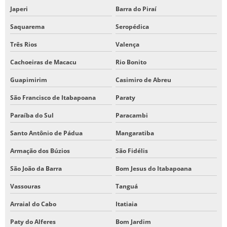
Japeri
Barra do Piraí
Saquarema
Seropédica
Três Rios
Valença
Cachoeiras de Macacu
Rio Bonito
Guapimirim
Casimiro de Abreu
São Francisco de Itabapoana
Paraty
Paraíba do Sul
Paracambi
Santo Antônio de Pádua
Mangaratiba
Armação dos Búzios
São Fidélis
São João da Barra
Bom Jesus do Itabapoana
Vassouras
Tanguá
Arraial do Cabo
Itatiaia
Paty do Alferes
Bom Jardim