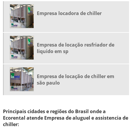
EMPRESA LOCADORA DE CHILLER
Empresa locadora de chiller
LOCADORA DE CHILLER EM SÃO PAULO
LOCADORA DE CHILLER SP
PREÇO DE LOCAÇÃO DE CHILLER
Empresa de locação resfriador de
PREÇO DE LOCAÇÃO DE CHILLER INDUSTRIAL
liquido em sp
SERVIÇO DE LOCAÇÃO DE CHILLER
VALOR ALUGUEL DE CHILLER
VALOR ALUGUEL DE CHILLER INDUSTRIAL
Empresa de locação de chiller em
são paulo
EMPRESA DE LOCAÇÃO DE CHILLER
EMPRESA DE LOCAÇÃO DE CHILLER EM SÃO PAULO
EMPRESA DE LOCAÇÃO DE CHILLER SP
Principais cidades e regiões do Brasil onde a
EMPRESA DE SERVIÇO LOCAÇÃO CHILLER
Ecorental atende Empresa de aluguel e assistencia de
EMPRESA LOCADORA DE CHILLER EM SÃO PAULO
chiller:
EMPRESA LOCADORA DE CHILLER SP