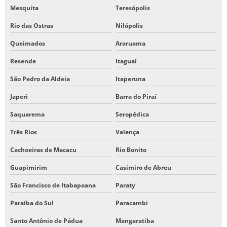
Mesquita
Teresópolis
Rio das Ostras
Nilópolis
Queimados
Araruama
Resende
Itaguaí
São Pedro da Aldeia
Itaperuna
Japeri
Barra do Piraí
Saquarema
Seropédica
Três Rios
Valença
Cachoeiras de Macacu
Rio Bonito
Guapimirim
Casimiro de Abreu
São Francisco de Itabapoana
Paraty
Paraíba do Sul
Paracambi
Santo Antônio de Pádua
Mangaratiba