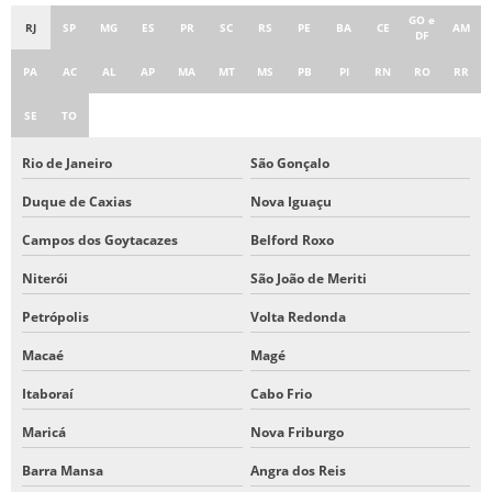
GO e
RJ
SP
MG
ES
PR
SC
RS
PE
BA
CE
AM
EMPRESA DE ALUGUEL E ASSISTENCIA DE CHILLER
DF
EMPRESA DE LOCAÇÃO RESFRIADOR DE LIQUIDO
PA
AC
AL
AP
MA
MT
MS
PB
PI
RN
RO
RR
EMPRESA DE LOCAÇÃO RESFRIADOR DE LIQUIDO EM SP
SE
TO
ALUGUEL DE RESFRIADOR DE LIQUIDO
Rio de Janeiro
São Gonçalo
Duque de Caxias
Nova Iguaçu
Campos dos Goytacazes
Belford Roxo
Niterói
São João de Meriti
Petrópolis
Volta Redonda
Macaé
Magé
Itaboraí
Cabo Frio
Maricá
Nova Friburgo
Barra Mansa
Angra dos Reis