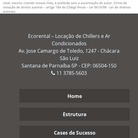
total, mesmo citando nossos links, é proibida sem a autorização do autor. Crime de
violação de direito autoral – artigo 184 do Código Penal –
Lei 9610/98 - Lei de direitos
autorais
.
Ecorental – Locação de Chillers e Ar
Condicionados
Av. Jose Camargo de Toledo, 1247 - Chácara
São Luiz
Santana de Parnaíba-SP - CEP: 06504-150
11
3785-5603
Home
Estrutura
Cases de Sucesso