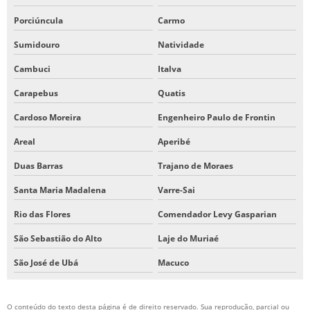
Porciúncula
Carmo
Sumidouro
Natividade
Cambuci
Italva
Carapebus
Quatis
Cardoso Moreira
Engenheiro Paulo de Frontin
Areal
Aperibé
Duas Barras
Trajano de Moraes
Santa Maria Madalena
Varre-Sai
Rio das Flores
Comendador Levy Gasparian
São Sebastião do Alto
Laje do Muriaé
São José de Ubá
Macuco
O conteúdo do texto desta página é de direito reservado. Sua reprodução, parcial ou