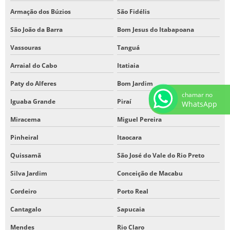
Armação dos Búzios
São Fidélis
São João da Barra
Bom Jesus do Itabapoana
Vassouras
Tanguá
Arraial do Cabo
Itatiaia
Paty do Alferes
Bom Jardim
chamar no
Iguaba Grande
Piraí
WhatsApp
Miracema
Miguel Pereira
Pinheiral
Itaocara
Quissamã
São José do Vale do Rio Preto
Silva Jardim
Conceição de Macabu
Cordeiro
Porto Real
Cantagalo
Sapucaia
Mendes
Rio Claro