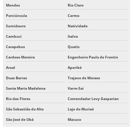
Mendes
Rio Claro
Porciúncula
Carmo
Sumidouro
Natividade
Cambuci
Italva
Carapebus
Quatis
Cardoso Moreira
Engenheiro Paulo de Frontin
Areal
Aperibé
Duas Barras
Trajano de Moraes
Santa Maria Madalena
Varre-Sai
Rio das Flores
Comendador Levy Gasparian
São Sebastião do Alto
Laje do Muriaé
São José de Ubá
Macuco