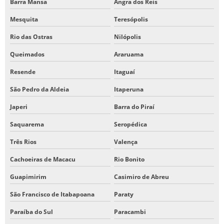
Barra Mansa
Angra dos Reis
Mesquita
Teresópolis
Rio das Ostras
Nilópolis
Queimados
Araruama
Resende
Itaguaí
São Pedro da Aldeia
Itaperuna
Japeri
Barra do Piraí
Saquarema
Seropédica
Três Rios
Valença
Cachoeiras de Macacu
Rio Bonito
Guapimirim
Casimiro de Abreu
São Francisco de Itabapoana
Paraty
Paraíba do Sul
Paracambi