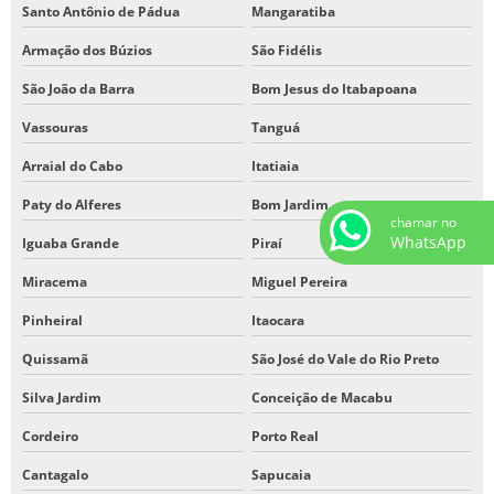
Santo Antônio de Pádua
Mangaratiba
Armação dos Búzios
São Fidélis
São João da Barra
Bom Jesus do Itabapoana
Vassouras
Tanguá
Arraial do Cabo
Itatiaia
Paty do Alferes
Bom Jardim
chamar no
WhatsApp
Iguaba Grande
Piraí
Miracema
Miguel Pereira
Pinheiral
Itaocara
Quissamã
São José do Vale do Rio Preto
Silva Jardim
Conceição de Macabu
Cordeiro
Porto Real
Cantagalo
Sapucaia