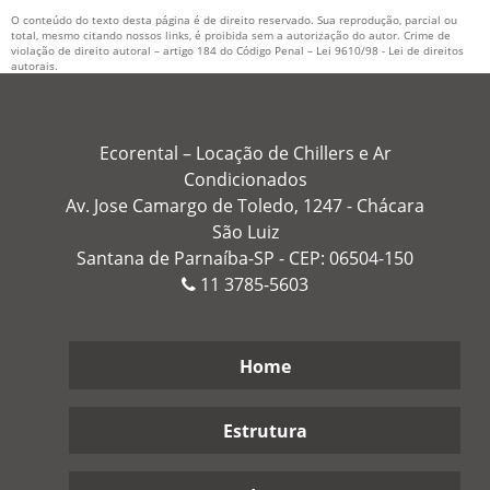
O conteúdo do texto desta página é de direito reservado. Sua reprodução, parcial ou
total, mesmo citando nossos links, é proibida sem a autorização do autor. Crime de
violação de direito autoral – artigo 184 do Código Penal –
Lei 9610/98 - Lei de direitos
autorais
.
Ecorental – Locação de Chillers e Ar
Condicionados
Av. Jose Camargo de Toledo, 1247 - Chácara
São Luiz
Santana de Parnaíba-SP - CEP: 06504-150
11
3785-5603
Home
Estrutura